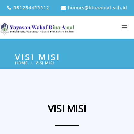
081234455512
humas@binaamal.sch.id
VISI MISI
HOME
VISI MISI
VISI MISI